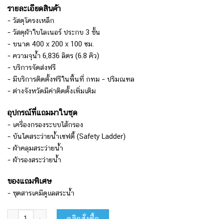
รายละเอียดสินค้า
– วัสดุโครงเหล็ก
– วัสดุผ้าใบไลเนอร์ ประกบ 3 ชั้น
– ขนาด 400 x 200 x 100 ซม.
– ความจุน้ำ 6,836 ลิตร (6.8 คิว)
– บริการจัดส่งฟรี
– มีบริการติดตั้งฟรีในพื้นที่ กทม – ปริมณฑล
– ต่างจังหวัดมีค่าติดตั้งเพิ่มเติม
อุปกรณ์ที่แถมมาในชุด
– เครื่องกรองระบบไส้กรอง
– บันไดสระว่ายน้ำเซฟตี้ (Safety Ladder)
– ผ้าคลุมสระว่ายน้ำ
– ผ้ารองสระว่ายน้ำ
ของแถมพิเศษ
– ชุดสารเคมีดูแลสระน้ำ
จำนวน สระว่ายน้ำ Intex 13 ฟุต รุ่น Prism Rectangular รหัส 26788 ชิ้น
คลิกสั่งซื้อ