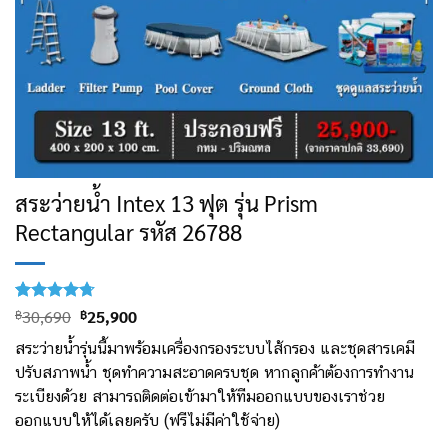
สระว่ายน้ำ Intex 13 ฟุต รุ่น Prism
Rectangular รหัส 26788
ให้คะแนน
3
฿
30,690
฿
25,900
4.67
จาก
5 คะแนน
สระว่ายน้ำรุ่นนี้มาพร้อมเครื่องกรองระบบไส้กรอง และชุดสารเคมี
เต็มบน
ปรับสภาพน้ำ ชุดทำความสะอาดครบชุด หากลูกค้าต้องการทำงาน
การให้
คะแนน
ระเบียงด้วย สามารถติดต่อเข้ามาให้ทีมออกแบบของเราช่วย
ของลูกค้า
ออกแบบให้ได้เลยครับ (ฟรีไม่มีค่าใช้จ่าย)