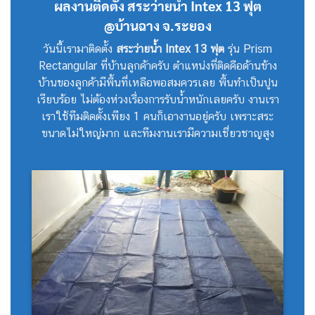
ผลงานติดตั้ง สระว่ายน้ำ Intex 13 ฟุต
@บ้านฉาง จ.ระยอง
วันนี้เรามาติดตั้ง
สระว่ายน้ำ Intex 13 ฟุต
รุ่น Prism
Rectangular ที่บ้านลูกค้าครับ ตำแหน่งที่ติดคือด้านข้าง
บ้านของลูกค้ามีพื้นที่เหลือพอสมควรเลย พื้นทำเป็นปูน
เรียบร้อย ไม่ต้องห่วงเรื่องการรับน้ำหนักเลยครับ งานเรา
เราใช้ทีมติดตั้งเพียง 1 คนก็เอางานอยู่ครับ เพราะสระ
ขนาดไม่ใหญ่มาก และทีมงานเรามีความเชี่ยวชาญสูง